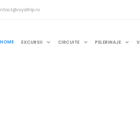
ntact@royaltrip.ro
HOME
EXCURSII
CIRCUITE
PELERINAJE
V
 din propuneril
Discover the beauty of travels