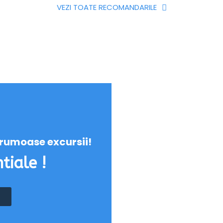
VEZI TOATE RECOMANDARILE
 frumoase excursii!
tiale !