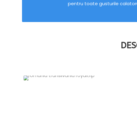
pentru toate gusturile calatoru
DES
R
Grecia
8 oferte
VEZI TO
VEZI TOATE OFERTELE