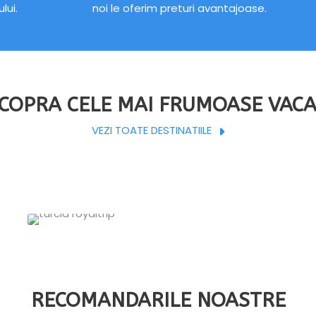
lui.
noi le oferim preturi avantajoase.
COPRA CELE MAI FRUMOASE VAC
VEZI TOATE DESTINATIILE
omania
Turcia
36 oferte
1 oferta
ATE OFERTELE
VEZI TOATE OFERTELE
RECOMANDARILE NOASTRE