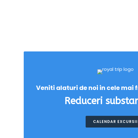
Veniti alaturi de noi in cele mai
Reduceri substan
CALENDAR EXCURSII