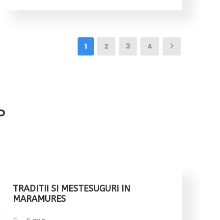
1
2
3
4
P
TRADITII SI MESTESUGURI IN
MARAMURES