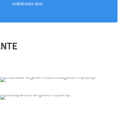
calatoria dvs.
ANTE
Bulgaria
Ungaria
11 oferte
1 oferta
VEZI TOATE OFERTELE
VEZI TOATE OFERTELE