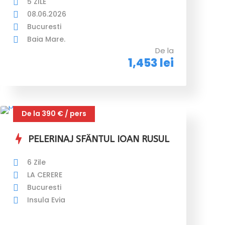
5 ZILE
08.06.2026
Bucuresti
Baia Mare.
De la
1,453 lei
De la 390 € / pers
PELERINAJ SFÂNTUL IOAN RUSUL
6 Zile
LA CERERE
Bucuresti
Insula Evia