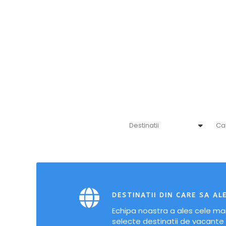
DESTINATII DIN CARE SA AL
Echipa noastra a ales cele ma
selecte
destinatii
de vacante