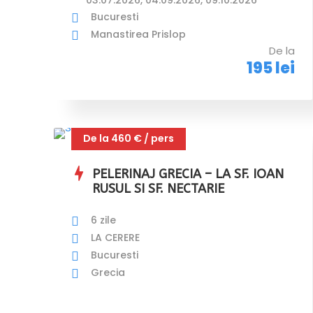
Bucuresti
Manastirea Prislop
De la
195 lei
De la 460 € / pers
PELERINAJ GRECIA – LA SF. IOAN
RUSUL SI SF. NECTARIE
6 zile
LA CERERE
Bucuresti
Grecia