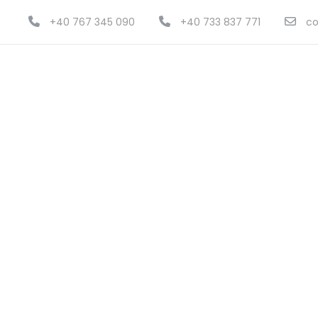
+40 767 345 090
+40 733 837 771
co
Inspirati