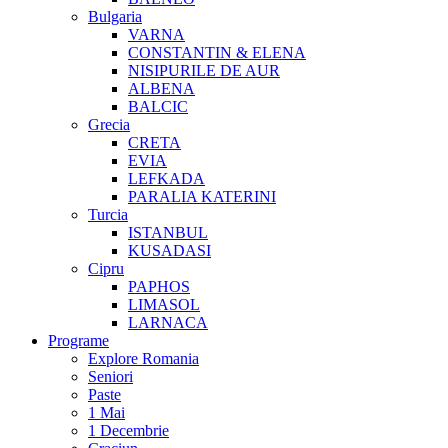
Bulgaria
VARNA
CONSTANTIN & ELENA
NISIPURILE DE AUR
ALBENA
BALCIC
Grecia
CRETA
EVIA
LEFKADA
PARALIA KATERINI
Turcia
ISTANBUL
KUSADASI
Cipru
PAPHOS
LIMASOL
LARNACA
Programe
Explore Romania
Seniori
Paste
1 Mai
1 Decembrie