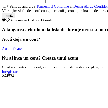
* Sunt de acord cu
Termenii si Conditiile
si
Declaratia de Confident
Vă rugăm să fiți de acord cu toți termenii și condițiile înainte de a tre
Salveaza in Lista de Dorinte
Adăugarea articolului la lista de dorințe necesită un c
Aveti deja un cont?
Autentificare
Nu ai inca un cont? Creaza unul acum.
Cand rezervati cu un cont, veti putea urmari starea dvs. de plata, veti 
Inregistrare
4534
Aveti nelamuriri?
Nu ezita sa ne suni. Suntem o echipa de experti si suntem bucu