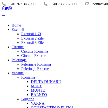
+40 767 345 090
+40 733 837 771
contact@ro
Home
Excursii
Excursii 1 Zi
Excursii 2 Zile
Excursii 3 Zile
Circuite
Circuite Romania
Circuite Externe
Pelerinaje
Pelerinaje Romania
Pelerinaje Externe
Vacante
Romania
DELTA DUNARII
MARE
MUNTE
BALNEO
Bulgaria
VARNA
CONSTANTIN & ELENA