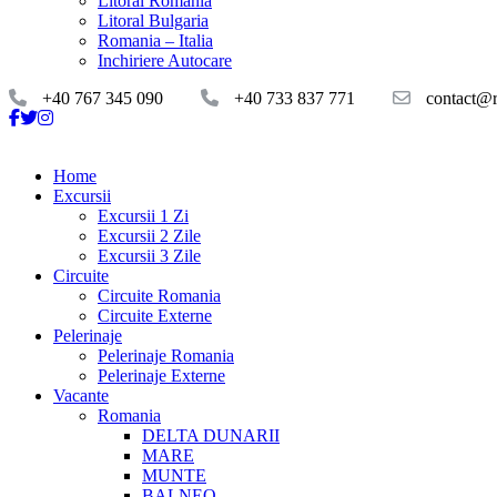
Litoral Romania
Litoral Bulgaria
Romania – Italia
Inchiriere Autocare
+40 767 345 090
+40 733 837 771
contact@ro
Home
Excursii
Excursii 1 Zi
Excursii 2 Zile
Excursii 3 Zile
Circuite
Circuite Romania
Circuite Externe
Pelerinaje
Pelerinaje Romania
Pelerinaje Externe
Vacante
Romania
DELTA DUNARII
MARE
MUNTE
BALNEO