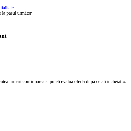
ialitate
.
ce la pasul următor
ont
putea urmari confirmarea si puteti evalua oferta după ce ati incheiat-o.
rosi sa va vorbim.