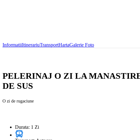
+40 733 837 771
+40 767 345 090
contact@royaltrip.ro
Informatii
Itinerariu
Transport
Harta
Galerie Foto
PELERINAJ O ZI LA MANASTIR
DE SUS
O zi de rugaciune
Durata: 1 Zi