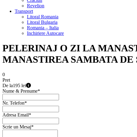
Craciun
Revelion
Transport
Litoral Romania
Litoral Bulgaria
Romania – Italia
Inchiriere Autocare
PELERINAJ O ZI LA MANAS
MANASTIREA SAMBATA DE 
0
Pret
Pretul initial este bazat pe 1 adult la cel mai mic pret in
De la
195 lei
Nume & Prenume
*
Nr. Telefon
*
Adresa Email
*
Scrie un Mesaj
*