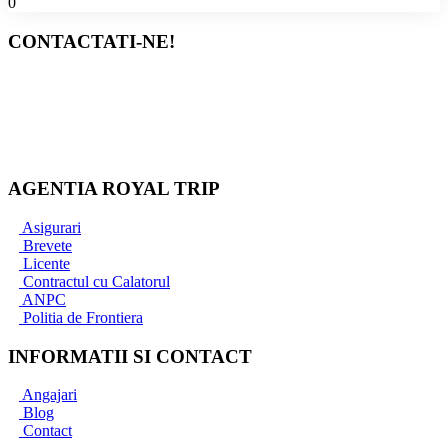
0
CONTACTATI-NE!
Bucuresti
+40 767 345 090
+40 733 837 771
office@royaltrip.ro
AGENTIA ROYAL TRIP
Asigurari
Brevete
Licente
Contractul cu Calatorul
ANPC
Politia de Frontiera
INFORMATII SI CONTACT
Angajari
Blog
Contact