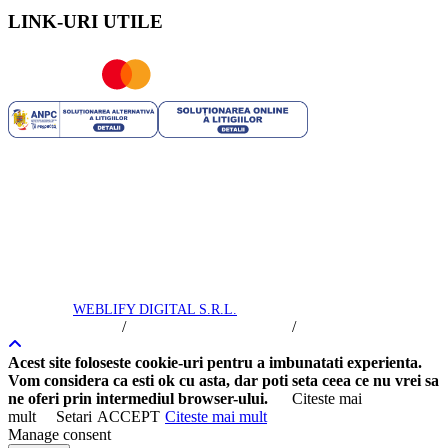
LINK-URI UTILE
ROYAL TRIP SRL | RO 35706751 | J40/2741/2016 | Capital
Social: 25.200 RON | Licenta Turism nr: 2444/09.07.2021 | Polita
Asigurare Seria: I Nr. 56772 valabila pana la 10.03.2025 -
Societatea de Asigurare - reasigurare Omniasig Vienna Insurance
Group S.A. | Brevet Turism nr: 25558/2018 - Suhăianu Adina-
Roxana
Royal Trip © 2016 -
2026
toate drepturile rezervate. Intretinere si
promovare
WEBLIFY DIGITAL S.R.L.
/
/
Termeni si Conditii
Politica de Confidentialitate
Politica Cookie
Acest site foloseste cookie-uri pentru a imbunatati experienta.
Vom considera ca esti ok cu asta, dar poti seta ceea ce nu vrei sa
ne oferi prin intermediul browser-ului.
Citeste mai
mult
Setari
ACCEPT
Citeste mai mult
Manage consent