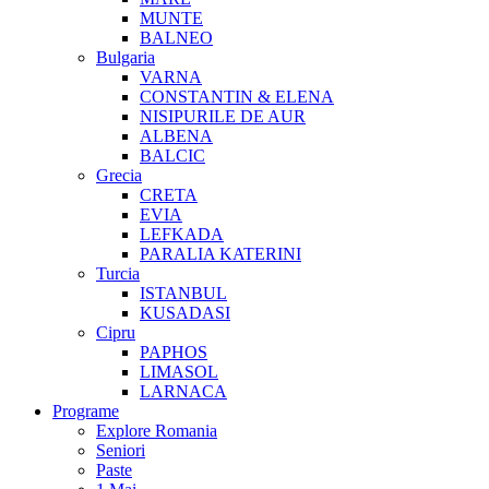
MUNTE
BALNEO
Bulgaria
VARNA
CONSTANTIN & ELENA
NISIPURILE DE AUR
ALBENA
BALCIC
Grecia
CRETA
EVIA
LEFKADA
PARALIA KATERINI
Turcia
ISTANBUL
KUSADASI
Cipru
PAPHOS
LIMASOL
LARNACA
Programe
Explore Romania
Seniori
Paste