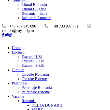
Transport
Litoral Romania
Litoral Bulgaria
Romania – Italia
Inchiriere Autocare
+40 767 345 090
+40 733 837 771
contact@royaltrip.ro
Home
Excursii
Excursii 1 Zi
Excursii 2 Zile
Excursii 3 Zile
Circuite
Circuite Romania
Circuite Externe
Pelerinaje
Pelerinaje Romania
Pelerinaje Externe
Vacante
Romania
DELTA DUNARII
MARE