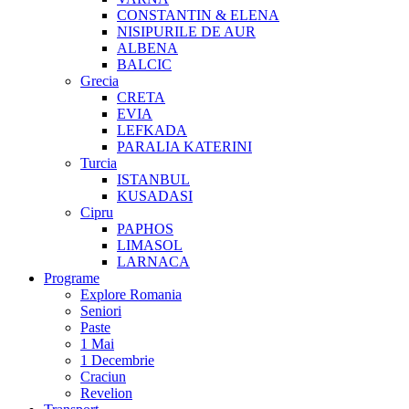
CONSTANTIN & ELENA
NISIPURILE DE AUR
ALBENA
BALCIC
Grecia
CRETA
EVIA
LEFKADA
PARALIA KATERINI
Turcia
ISTANBUL
KUSADASI
Cipru
PAPHOS
LIMASOL
LARNACA
Programe
Explore Romania
Seniori
Paste
1 Mai
1 Decembrie
Craciun
Revelion