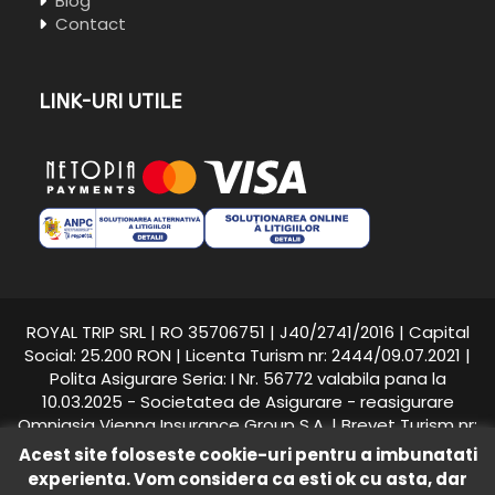
Blog
Contact
LINK-URI UTILE
ROYAL TRIP SRL | RO 35706751 | J40/2741/2016 | Capital
Social: 25.200 RON | Licenta Turism nr: 2444/09.07.2021 |
Polita Asigurare Seria: I Nr. 56772 valabila pana la
10.03.2025 - Societatea de Asigurare - reasigurare
Omniasig Vienna Insurance Group S.A. | Brevet Turism nr:
25558/2018 - Suhăianu Adina-Roxana
Acest site foloseste cookie-uri pentru a imbunatati
experienta. Vom considera ca esti ok cu asta, dar
Royal Trip © 2016 -
2026
toate drepturile rezervate.