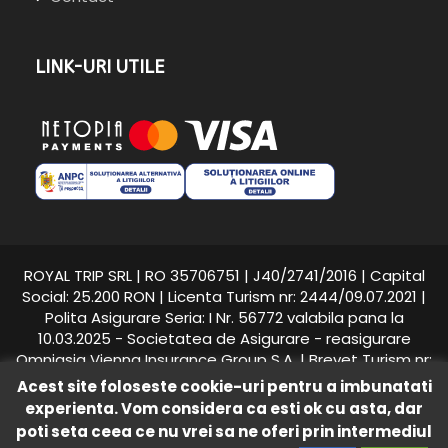
LINK-URI UTILE
ROYAL TRIP SRL | RO 35706751 | J40/2741/2016 | Capital
Social: 25.200 RON | Licenta Turism nr: 2444/09.07.2021 |
Polita Asigurare Seria: I Nr. 56772 valabila pana la
10.03.2025 - Societatea de Asigurare - reasigurare
Omniasig Vienna Insurance Group S.A. | Brevet Turism nr:
25558/2018 - Suhăianu Adina-Roxana
Acest site foloseste cookie-uri pentru a imbunatati
experienta. Vom considera ca esti ok cu asta, dar
Royal Trip © 2016 -
2026
toate drepturile rezervate.
poti seta ceea ce nu vrei sa ne oferi prin intermediul
Intretinere si promovare
WEBLIFY DIGITAL S.R.L.