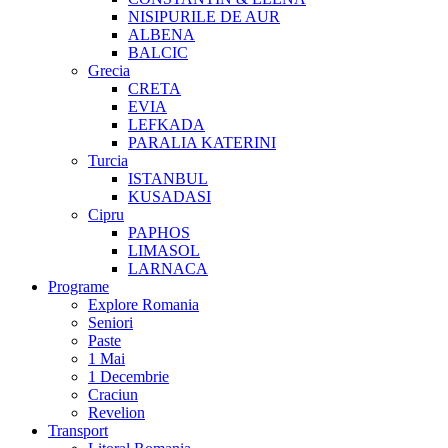
NISIPURILE DE AUR
ALBENA
BALCIC
Grecia
CRETA
EVIA
LEFKADA
PARALIA KATERINI
Turcia
ISTANBUL
KUSADASI
Cipru
PAPHOS
LIMASOL
LARNACA
Programe
Explore Romania
Seniori
Paste
1 Mai
1 Decembrie
Craciun
Revelion
Transport