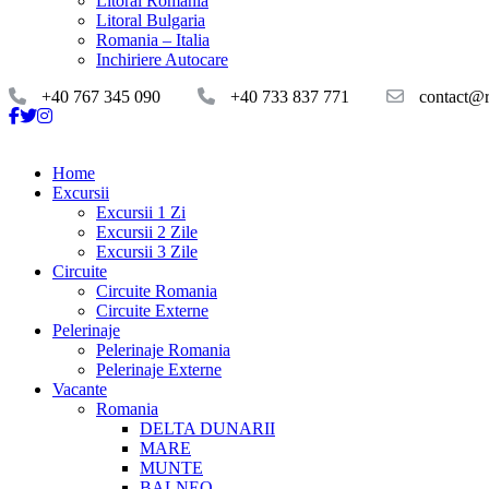
Litoral Romania
Litoral Bulgaria
Romania – Italia
Inchiriere Autocare
+40 767 345 090
+40 733 837 771
contact@ro
Home
Excursii
Excursii 1 Zi
Excursii 2 Zile
Excursii 3 Zile
Circuite
Circuite Romania
Circuite Externe
Pelerinaje
Pelerinaje Romania
Pelerinaje Externe
Vacante
Romania
DELTA DUNARII
MARE
MUNTE
BALNEO