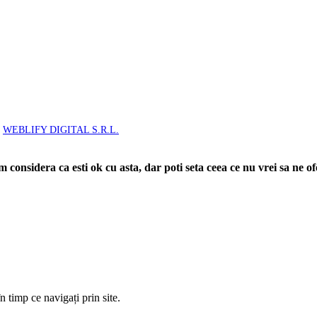
: 25.200 RON | Licenta Turism nr: 2444/09.07.2021 | Polita Asigurare 
Omniasig Vienna Insurance Group S.A. | Brevet Turism nr: 25558/201
e
WEBLIFY DIGITAL S.R.L.
 considera ca esti ok cu asta, dar poti seta ceea ce nu vrei sa ne o
 timp ce navigați prin site.