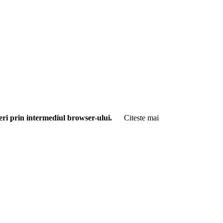
Seria: I Nr. 56772 valabila pana la 10.03.2025 - Societatea de
8 - Suhăianu Adina-Roxana
feri prin intermediul browser-ului.
Citeste mai