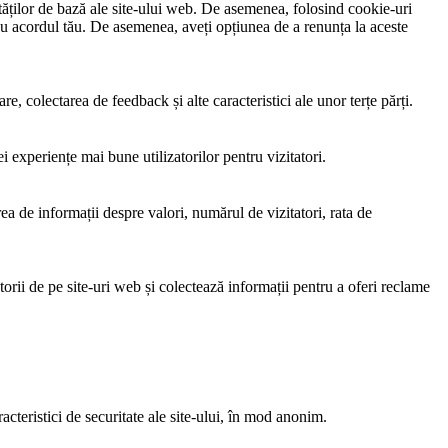
ităților de bază ale site-ului web. De asemenea, folosind cookie-uri
i cu acordul tău. De asemenea, aveți opțiunea de a renunța la aceste
e, colectarea de feedback și alte caracteristici ale unor terțe părți.
i experiențe mai bune utilizatorilor pentru vizitatori.
rea de informații despre valori, numărul de vizitatori, rata de
torii de pe site-uri web și colectează informații pentru a oferi reclame
acteristici de securitate ale site-ului, în mod anonim.