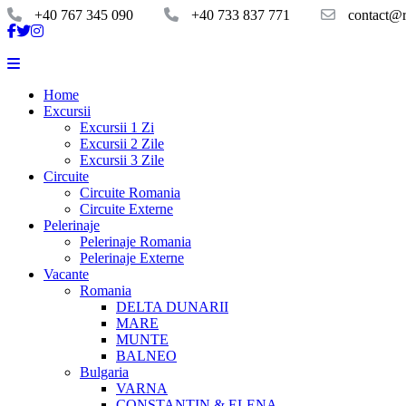
+40 767 345 090
+40 733 837 771
contact@ro
Home
Excursii
Excursii 1 Zi
Excursii 2 Zile
Excursii 3 Zile
Circuite
Circuite Romania
Circuite Externe
Pelerinaje
Pelerinaje Romania
Pelerinaje Externe
Vacante
Romania
DELTA DUNARII
MARE
MUNTE
BALNEO
Bulgaria
VARNA
CONSTANTIN & ELENA