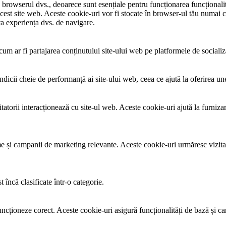
în browserul dvs., deoarece sunt esențiale pentru funcționarea funcțional
c acest site web. Aceste cookie-uri vor fi stocate în browser-ul tău numa
ta experiența dvs. de navigare.
um ar fi partajarea conținutului site-ului web pe platformele de socializar
ndicii cheie de performanță ai site-ului web, ceea ce ajută la oferirea une
itatorii interacționează cu site-ul web. Aceste cookie-uri ajută la furniza
lame și campanii de marketing relevante. Aceste cookie-uri urmăresc vizita
 încă clasificate într-o categorie.
ncționeze corect. Aceste cookie-uri asigură funcționalități de bază și car