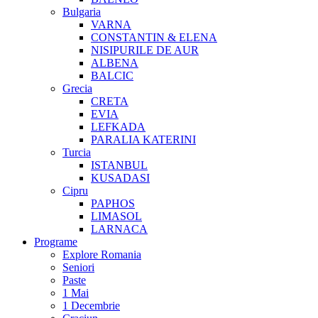
Bulgaria
VARNA
CONSTANTIN & ELENA
NISIPURILE DE AUR
ALBENA
BALCIC
Grecia
CRETA
EVIA
LEFKADA
PARALIA KATERINI
Turcia
ISTANBUL
KUSADASI
Cipru
PAPHOS
LIMASOL
LARNACA
Programe
Explore Romania
Seniori
Paste
1 Mai
1 Decembrie