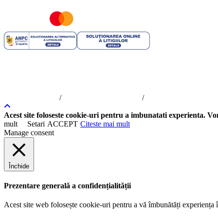
ROYAL TRIP SRL | RO 35706751 | J40/2741/2016 | Capital Social
Asigurare - reasigurare 
Royal Trip © 2016 -
2026
toate drepturile rezervate. Intretinere si promovar
/
/
Termeni si Conditii
Politica de Confidentialitate
Politica Cookie
Acest site foloseste cookie-uri pentru a imbunatati experienta. Vom
mult
Setari
ACCEPT
Citeste mai mult
Manage consent
Închide
Prezentare generală a confidențialității
Acest site web folosește cookie-uri pentru a vă îmbunătăți experiența în