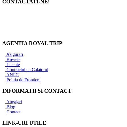
CONTACTATI-NE!
Bucuresti
+40 767 345 090
+40 733 837 771
office@royaltrip.ro
AGENTIA ROYAL TRIP
Asigurari
Brevete
Licente
Contractul cu Calatorul
ANPC
Politia de Frontiera
INFORMATII SI CONTACT
Angajari
Blog
Contact
LINK-URI UTILE