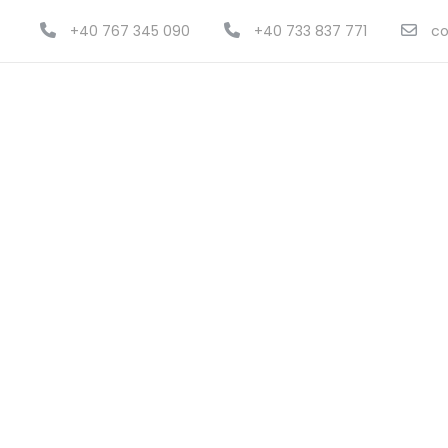
+40 767 345 090
+40 733 837 771
co