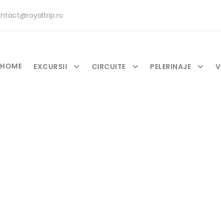
ntact@royaltrip.ro
HOME
EXCURSII
CIRCUITE
PELERINAJE
V
Tag