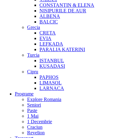
CONSTANTIN & ELENA
NISIPURILE DE AUR
ALBENA
BALCIC
Grecia
CRETA
EVIA
LEFKADA
PARALIA KATERINI
Turcia
ISTANBUL
KUSADASI
Cipru
PAPHOS
LIMASOL
LARNACA
Programe
Explore Romania
Seniori
Paste
1 Mai
1 Decembrie
Craciun
Revelion