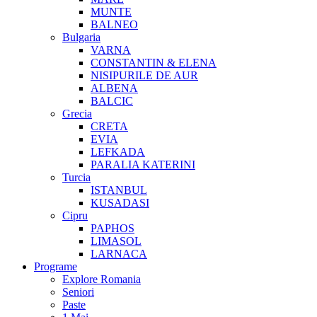
MUNTE
BALNEO
Bulgaria
VARNA
CONSTANTIN & ELENA
NISIPURILE DE AUR
ALBENA
BALCIC
Grecia
CRETA
EVIA
LEFKADA
PARALIA KATERINI
Turcia
ISTANBUL
KUSADASI
Cipru
PAPHOS
LIMASOL
LARNACA
Programe
Explore Romania
Seniori
Paste