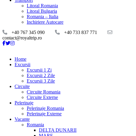
Transport
Litoral Romania
Litoral Bulgaria
Romania – Italia
Inchiriere Autocare
+40 767 345 090
+40 733 837 771
contact@royaltrip.ro
Home
Excursii
Excursii 1 Zi
Excursii 2 Zile
Excursii 3 Zile
Circuite
Circuite Romania
Circuite Externe
Pelerinaje
Pelerinaje Romania
Pelerinaje Externe
Vacante
Romania
DELTA DUNARII
MARE