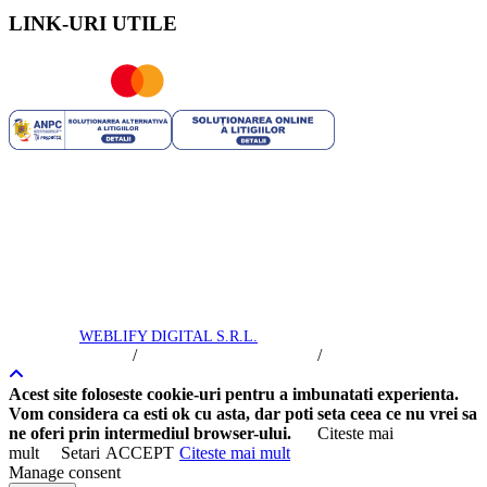
LINK-URI UTILE
ROYAL TRIP SRL | RO 35706751 | J40/2741/2016 | Capital
Social: 25.200 RON | Licenta Turism nr: 2444/09.07.2021 | Polita
Asigurare Seria: I Nr. 56772 valabila pana la 10.03.2025 -
Societatea de Asigurare - reasigurare Omniasig Vienna Insurance
Group S.A. | Brevet Turism nr: 25558/2018 - Suhăianu Adina-
Roxana
Royal Trip © 2016 -
2026
toate drepturile rezervate. Intretinere si
promovare
WEBLIFY DIGITAL S.R.L.
/
/
Termeni si Conditii
Politica de Confidentialitate
Politica Cookie
Acest site foloseste cookie-uri pentru a imbunatati experienta.
Vom considera ca esti ok cu asta, dar poti seta ceea ce nu vrei sa
ne oferi prin intermediul browser-ului.
Citeste mai
mult
Setari
ACCEPT
Citeste mai mult
Manage consent