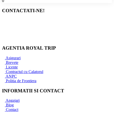
0
CONTACTATI-NE!
Bucuresti
+40 767 345 090
+40 733 837 771
office@royaltrip.ro
AGENTIA ROYAL TRIP
Asigurari
Brevete
Licente
Contractul cu Calatorul
ANPC
Politia de Frontiera
INFORMATII SI CONTACT
Angajari
Blog
Contact