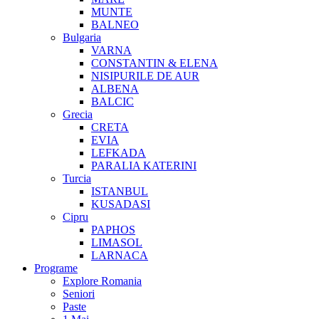
MUNTE
BALNEO
Bulgaria
VARNA
CONSTANTIN & ELENA
NISIPURILE DE AUR
ALBENA
BALCIC
Grecia
CRETA
EVIA
LEFKADA
PARALIA KATERINI
Turcia
ISTANBUL
KUSADASI
Cipru
PAPHOS
LIMASOL
LARNACA
Programe
Explore Romania
Seniori
Paste