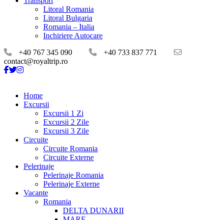
Transport
Litoral Romania
Litoral Bulgaria
Romania – Italia
Inchiriere Autocare
+40 767 345 090
+40 733 837 771
contact@royaltrip.ro
Home
Excursii
Excursii 1 Zi
Excursii 2 Zile
Excursii 3 Zile
Circuite
Circuite Romania
Circuite Externe
Pelerinaje
Pelerinaje Romania
Pelerinaje Externe
Vacante
Romania
DELTA DUNARII
MARE