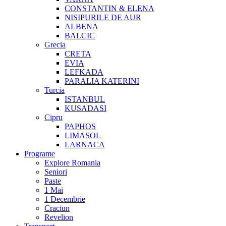
CONSTANTIN & ELENA
NISIPURILE DE AUR
ALBENA
BALCIC
Grecia
CRETA
EVIA
LEFKADA
PARALIA KATERINI
Turcia
ISTANBUL
KUSADASI
Cipru
PAPHOS
LIMASOL
LARNACA
Programe
Explore Romania
Seniori
Paste
1 Mai
1 Decembrie
Craciun
Revelion