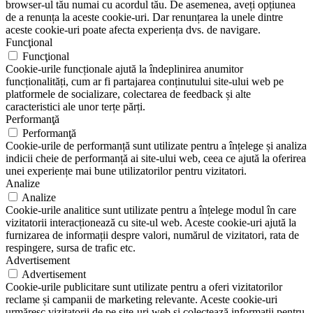
browser-ul tău numai cu acordul tău. De asemenea, aveți opțiunea
de a renunța la aceste cookie-uri. Dar renunțarea la unele dintre
aceste cookie-uri poate afecta experiența dvs. de navigare.
Funcţional
Funcţional
Cookie-urile funcționale ajută la îndeplinirea anumitor
funcționalități, cum ar fi partajarea conținutului site-ului web pe
platformele de socializare, colectarea de feedback și alte
caracteristici ale unor terțe părți.
Performanţă
Performanţă
Cookie-urile de performanță sunt utilizate pentru a înțelege și analiza
indicii cheie de performanță ai site-ului web, ceea ce ajută la oferirea
unei experiențe mai bune utilizatorilor pentru vizitatori.
Analize
Analize
Cookie-urile analitice sunt utilizate pentru a înțelege modul în care
vizitatorii interacționează cu site-ul web. Aceste cookie-uri ajută la
furnizarea de informații despre valori, numărul de vizitatori, rata de
respingere, sursa de trafic etc.
Advertisement
Advertisement
Cookie-urile publicitare sunt utilizate pentru a oferi vizitatorilor
reclame și campanii de marketing relevante. Aceste cookie-uri
urmăresc vizitatorii de pe site-uri web și colectează informații pentru