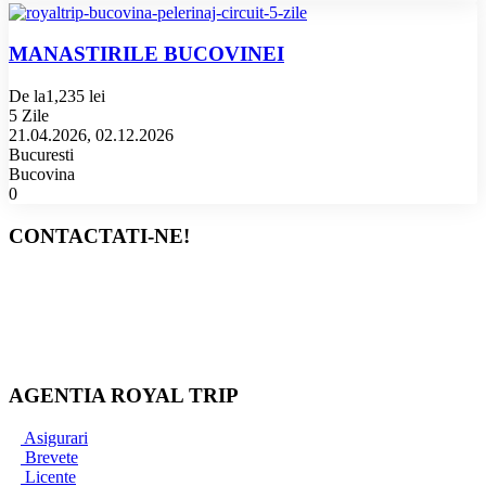
MANASTIRILE BUCOVINEI
De la
1,235 lei
5 Zile
21.04.2026, 02.12.2026
Bucuresti
Bucovina
0
CONTACTATI-NE!
Bucuresti
+40 767 345 090
+40 733 837 771
office@royaltrip.ro
AGENTIA ROYAL TRIP
Asigurari
Brevete
Licente