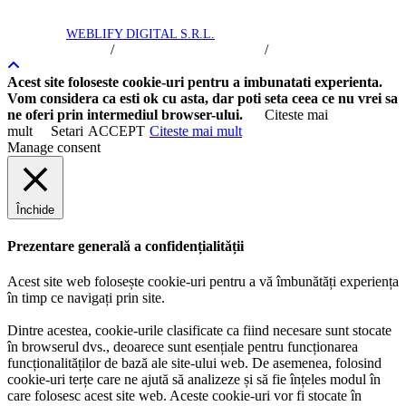
Royal Trip © 2016 -
2026
toate drepturile rezervate. Intretinere si
promovare
WEBLIFY DIGITAL S.R.L.
/
/
Termeni si Conditii
Politica de Confidentialitate
Politica Cookie
Acest site foloseste cookie-uri pentru a imbunatati experienta.
Vom considera ca esti ok cu asta, dar poti seta ceea ce nu vrei sa
ne oferi prin intermediul browser-ului.
Citeste mai
mult
Setari
ACCEPT
Citeste mai mult
Manage consent
Închide
Prezentare generală a confidențialității
Acest site web folosește cookie-uri pentru a vă îmbunătăți experiența
în timp ce navigați prin site.
Dintre acestea, cookie-urile clasificate ca fiind necesare sunt stocate
în browserul dvs., deoarece sunt esențiale pentru funcționarea
funcționalităților de bază ale site-ului web. De asemenea, folosind
cookie-uri terțe care ne ajută să analizeze și să fie înțeles modul în
care folosesc acest site web. Aceste cookie-uri vor fi stocate în