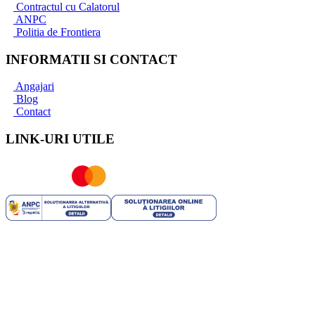
Contractul cu Calatorul
ANPC
Politia de Frontiera
INFORMATII SI CONTACT
Angajari
Blog
Contact
LINK-URI UTILE
ROYAL TRIP SRL | RO 35706751 | J40/2741/2016 | Capital
Social: 25.200 RON | Licenta Turism nr: 2444/09.07.2021 | Polita
Asigurare Seria: I Nr. 56772 valabila pana la 10.03.2025 -
Societatea de Asigurare - reasigurare Omniasig Vienna Insurance
Group S.A. | Brevet Turism nr: 25558/2018 - Suhăianu Adina-
Roxana