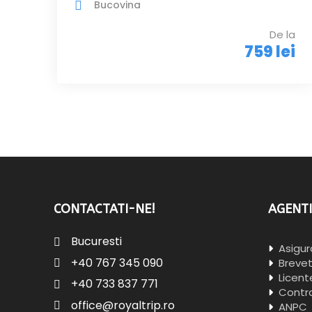
Bucovina
De la
759 lei
CONTACTATI-NE!
AGENTI
Bucuresti
Asigura
+40 767 345 090
Breve
Licent
+40 733 837 771
Contra
office@royaltrip.ro
ANPC