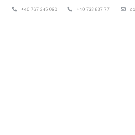
+40 767 345 090
+40 733 837 771
co