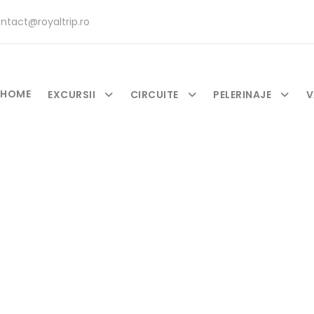
ntact@royaltrip.ro
HOME
EXCURSII
CIRCUITE
PELERINAJE
V
Tag