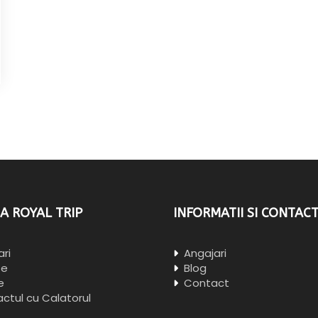
A ROYAL TRIP
INFORMATII SI CONTAC
ri
Angajari
te
Blog
e
Contact
ctul cu Calatorul