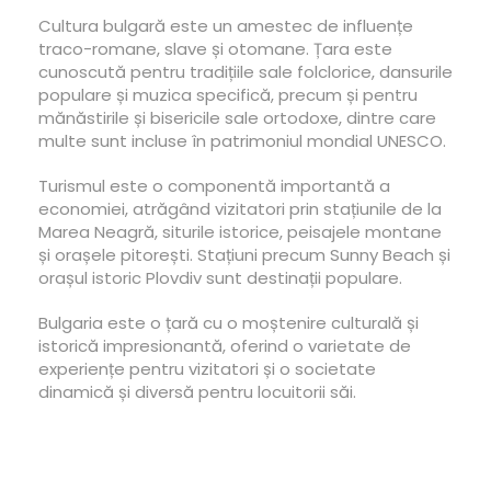
Cultura bulgară este un amestec de influențe
traco-romane, slave și otomane. Țara este
cunoscută pentru tradițiile sale folclorice, dansurile
populare și muzica specifică, precum și pentru
mănăstirile și bisericile sale ortodoxe, dintre care
multe sunt incluse în patrimoniul mondial UNESCO.
Turismul este o componentă importantă a
economiei, atrăgând vizitatori prin stațiunile de la
Marea Neagră, siturile istorice, peisajele montane
și orașele pitorești. Stațiuni precum Sunny Beach și
orașul istoric Plovdiv sunt destinații populare.
Bulgaria este o țară cu o moștenire culturală și
istorică impresionantă, oferind o varietate de
experiențe pentru vizitatori și o societate
dinamică și diversă pentru locuitorii săi.