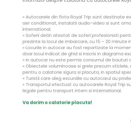
Informatii despre calatoria cu autocarele Roya
» Autocarele din flota Royal Trip sunt destinate ex
aer conditionat, instalatii audio-video si sunt om
international.
» Soferii detin atestat de soferi profesionisti pent
prezinte la locul de imbarcare, cu 15 – 20 minute in
» Locurile in autocar au fost repartizate la moment
doar locul indicat de ghid si inscris in diagrama exc
» In autocar nu este permis consumul de bauturi a
» Obiectele voluminoase si grele precum sticlele,
pentru o calatorie sigura si placuta, in spatiul s
» Turistii care aleg excursiile cu autocarul au priv
» Transportul efectuat cu autocarele Royal Trip sun
legale pentru transport intern si international.
Va dorim o calatorie placuta!