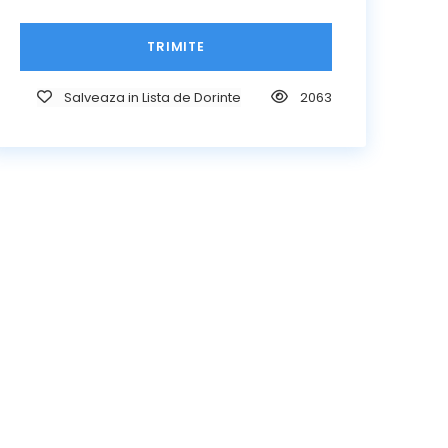
Salveaza in Lista de Dorinte
2063
Aveti nelamuriri?
Nu ezita sa ne suni. Suntem o echipa de
experti si suntem bucurosi sa va vorbim.
+40 733 837 771
+40 767 345 090
contact@royaltrip.ro