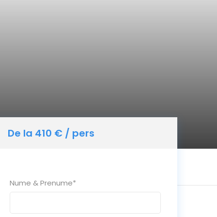
De la 410 € / pers
Nume & Prenume
*