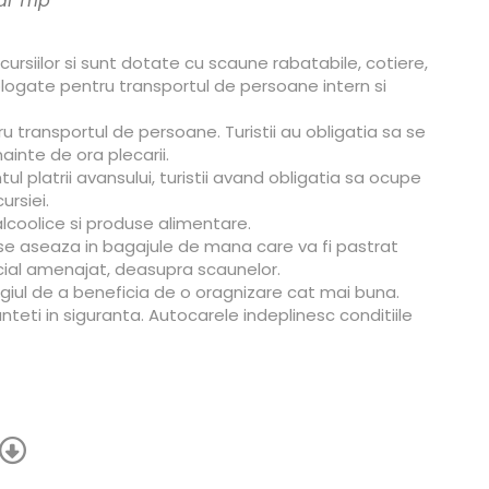
l Trip
cursiilor si sunt dotate cu scaune rabatabile, cotiere,
ologate pentru transportul de persoane intern si
ru transportul de persoane. Turistii au obligatia sa se
ainte de ora plecarii.
ul platrii avansului, turistii avand obligatia sa ocupe
ursiei.
lcoolice si produse alimentare.
 se aseaza in bagajule de mana care va fi pastrat
pecial amenajat, deasupra scaunelor.
ilegiul de a beneficia de o oragnizare cat mai buna.
teti in siguranta. Autocarele indeplinesc conditiile