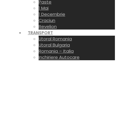
Paste
1 Mai
1 Decembrie
Craciun
Revelion
TRANSPORT
Litoral Romania
Litoral Bulgaria
Romania – Italia
Inchiriere Autocare