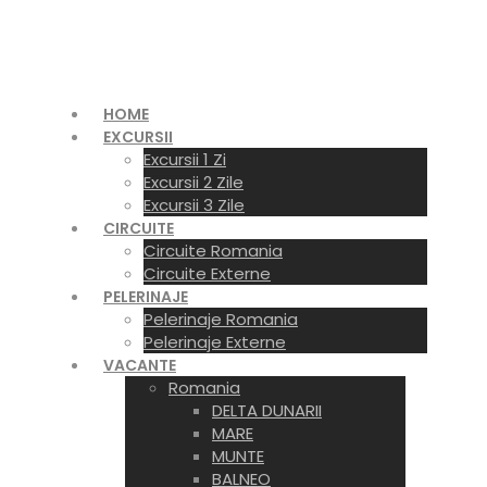
HOME
EXCURSII
Excursii 1 Zi
Excursii 2 Zile
Excursii 3 Zile
CIRCUITE
Circuite Romania
Circuite Externe
PELERINAJE
Pelerinaje Romania
Pelerinaje Externe
VACANTE
Romania
DELTA DUNARII
MARE
MUNTE
BALNEO