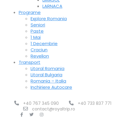
LARNACA
Programe
Explore Romania
Seniori
Paste
1 Mai
1 Decembrie
Craciun
Revelion
Transport
Litoral Romania
Litoral Bulgaria
Romania – Italia
Inchiriere Autocare
+40 767 345 090
+40 733 837 771
contact@royaltrip.ro