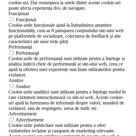
cookie-uri. Dar renunțarea la unele dintre aceste cookie-uri
poate afecta experiența dvs. de navigare.
Funcţional
Funcţional
Cookie-urile funcționale ajută la îndeplinirea anumitor
funcționalități, cum ar fi partajarea conținutului site-ului web
pe platformele de socializare, colectarea de feedback și alte
caracteristici ale unor terțe părți.
Performanţă
Performanţă
Cookie-urile de performanță sunt utilizate pentru a înțelege și
analiza indicii cheie de performanță ai site-ului web, ceea ce
ajută la oferirea unei experiențe mai bune utilizatorilor pentru
vizitatori.
Analize
Analize
Cookie-urile analitice sunt utilizate pentru a înțelege modul în
care vizitatorii interacționează cu site-ul web. Aceste cookie-
uri ajută la furnizarea de informații despre valori, numărul de
vizitatori, rata de respingere, sursa de trafic etc.
Advertisement
Advertisement
Cookie-urile publicitare sunt utilizate pentru a oferi
vizitatorilor reclame și campanii de marketing relevante.