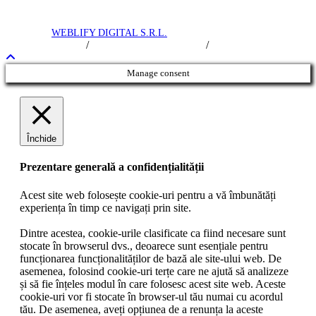
Royal Trip © 2016 -
2026
toate drepturile rezervate. Intretinere si
promovare
WEBLIFY DIGITAL S.R.L.
/
/
Termeni si Conditii
Politica de Confidentialitate
Politica Cookie
Manage consent
Închide
Prezentare generală a confidențialității
Acest site web folosește cookie-uri pentru a vă îmbunătăți
experiența în timp ce navigați prin site.
Dintre acestea, cookie-urile clasificate ca fiind necesare sunt
stocate în browserul dvs., deoarece sunt esențiale pentru
funcționarea funcționalităților de bază ale site-ului web. De
asemenea, folosind cookie-uri terțe care ne ajută să analizeze
și să fie înțeles modul în care folosesc acest site web. Aceste
cookie-uri vor fi stocate în browser-ul tău numai cu acordul
tău. De asemenea, aveți opțiunea de a renunța la aceste