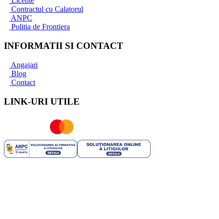
Licente
Contractul cu Calatorul
ANPC
Politia de Frontiera
INFORMATII SI CONTACT
Angajari
Blog
Contact
LINK-URI UTILE
ROYAL TRIP SRL | RO 35706751 | J40/2741/2016 | Capital
Social: 25.200 RON | Licenta Turism nr: 2444/09.07.2021 | Polita
Asigurare Seria: I Nr. 56772 valabila pana la 10.03.2025 -
Societatea de Asigurare - reasigurare Omniasig Vienna Insurance
Group S.A. | Brevet Turism nr: 25558/2018 - Suhăianu Adina-
Roxana