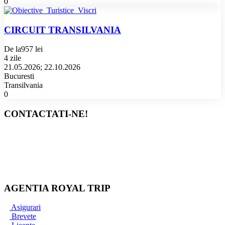
0
CIRCUIT TRANSILVANIA
De la
957 lei
4 zile
21.05.2026; 22.10.2026
Bucuresti
Transilvania
0
CONTACTATI-NE!
Bucuresti
+40 767 345 090
+40 733 837 771
office@royaltrip.ro
AGENTIA ROYAL TRIP
Asigurari
Brevete