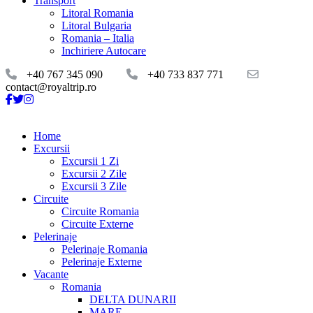
Transport
Litoral Romania
Litoral Bulgaria
Romania – Italia
Inchiriere Autocare
+40 767 345 090
+40 733 837 771
contact@royaltrip.ro
Home
Excursii
Excursii 1 Zi
Excursii 2 Zile
Excursii 3 Zile
Circuite
Circuite Romania
Circuite Externe
Pelerinaje
Pelerinaje Romania
Pelerinaje Externe
Vacante
Romania
DELTA DUNARII
MARE