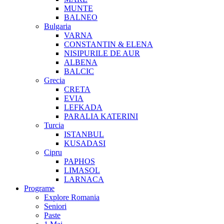
MUNTE
BALNEO
Bulgaria
VARNA
CONSTANTIN & ELENA
NISIPURILE DE AUR
ALBENA
BALCIC
Grecia
CRETA
EVIA
LEFKADA
PARALIA KATERINI
Turcia
ISTANBUL
KUSADASI
Cipru
PAPHOS
LIMASOL
LARNACA
Programe
Explore Romania
Seniori
Paste