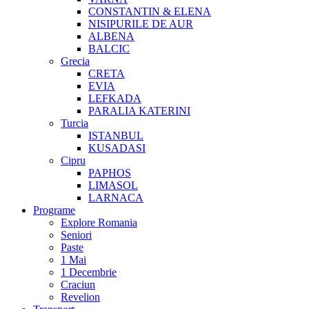
CONSTANTIN & ELENA
NISIPURILE DE AUR
ALBENA
BALCIC
Grecia
CRETA
EVIA
LEFKADA
PARALIA KATERINI
Turcia
ISTANBUL
KUSADASI
Cipru
PAPHOS
LIMASOL
LARNACA
Programe
Explore Romania
Seniori
Paste
1 Mai
1 Decembrie
Craciun
Revelion