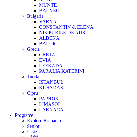
MUNTE
BALNEO
Bulgaria
VARNA
CONSTANTIN & ELENA
NISIPURILE DE AUR
ALBENA
BALCIC
Grecia
CRETA
EVIA
LEFKADA
PARALIA KATERINI
Turcia
ISTANBUL
KUSADASI
Cipru
PAPHOS
LIMASOL
LARNACA
Programe
Explore Romania
Seniori
Paste