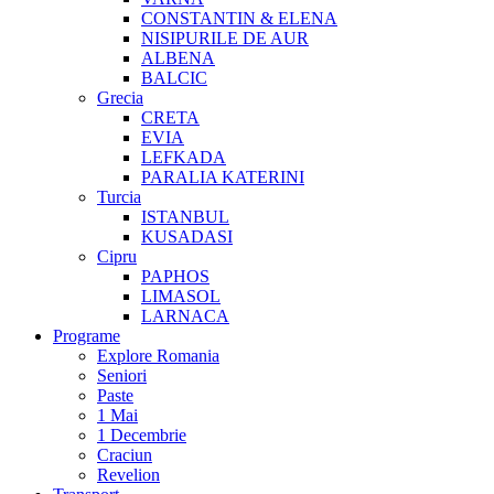
CONSTANTIN & ELENA
NISIPURILE DE AUR
ALBENA
BALCIC
Grecia
CRETA
EVIA
LEFKADA
PARALIA KATERINI
Turcia
ISTANBUL
KUSADASI
Cipru
PAPHOS
LIMASOL
LARNACA
Programe
Explore Romania
Seniori
Paste
1 Mai
1 Decembrie
Craciun
Revelion