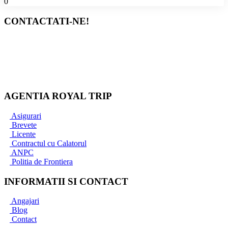
0
CONTACTATI-NE!
Bucuresti
+40 767 345 090
+40 733 837 771
office@royaltrip.ro
AGENTIA ROYAL TRIP
Asigurari
Brevete
Licente
Contractul cu Calatorul
ANPC
Politia de Frontiera
INFORMATII SI CONTACT
Angajari
Blog
Contact