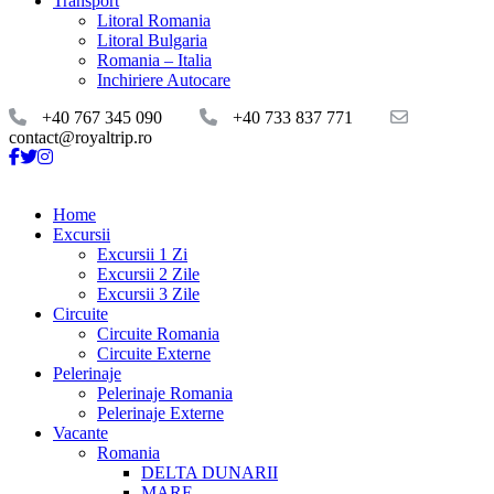
Transport
Litoral Romania
Litoral Bulgaria
Romania – Italia
Inchiriere Autocare
+40 767 345 090
+40 733 837 771
contact@royaltrip.ro
Home
Excursii
Excursii 1 Zi
Excursii 2 Zile
Excursii 3 Zile
Circuite
Circuite Romania
Circuite Externe
Pelerinaje
Pelerinaje Romania
Pelerinaje Externe
Vacante
Romania
DELTA DUNARII
MARE