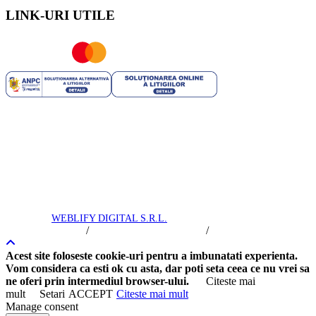
LINK-URI UTILE
ROYAL TRIP SRL | RO 35706751 | J40/2741/2016 | Capital
Social: 25.200 RON | Licenta Turism nr: 2444/09.07.2021 | Polita
Asigurare Seria: I Nr. 56772 valabila pana la 10.03.2025 -
Societatea de Asigurare - reasigurare Omniasig Vienna Insurance
Group S.A. | Brevet Turism nr: 25558/2018 - Suhăianu Adina-
Roxana
Royal Trip © 2016 -
2026
toate drepturile rezervate. Intretinere si
promovare
WEBLIFY DIGITAL S.R.L.
/
/
Termeni si Conditii
Politica de Confidentialitate
Politica Cookie
Acest site foloseste cookie-uri pentru a imbunatati experienta.
Vom considera ca esti ok cu asta, dar poti seta ceea ce nu vrei sa
ne oferi prin intermediul browser-ului.
Citeste mai
mult
Setari
ACCEPT
Citeste mai mult
Manage consent