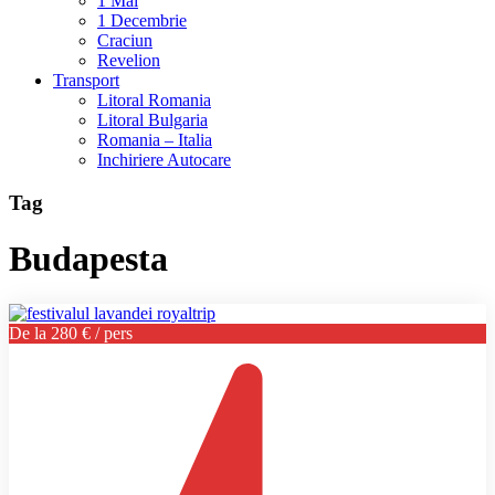
1 Mai
1 Decembrie
Craciun
Revelion
Transport
Litoral Romania
Litoral Bulgaria
Romania – Italia
Inchiriere Autocare
Tag
Budapesta
De la 280 € / pers