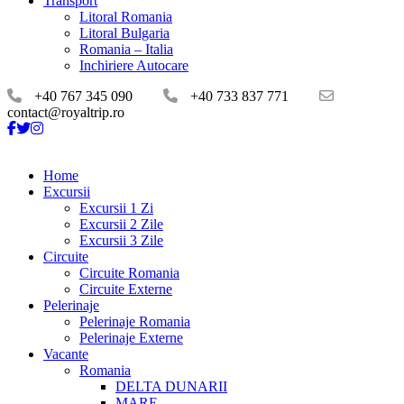
Transport
Litoral Romania
Litoral Bulgaria
Romania – Italia
Inchiriere Autocare
+40 767 345 090
+40 733 837 771
contact@royaltrip.ro
Home
Excursii
Excursii 1 Zi
Excursii 2 Zile
Excursii 3 Zile
Circuite
Circuite Romania
Circuite Externe
Pelerinaje
Pelerinaje Romania
Pelerinaje Externe
Vacante
Romania
DELTA DUNARII
MARE