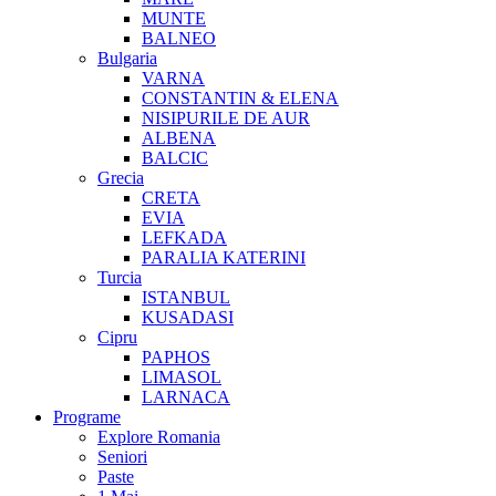
MUNTE
BALNEO
Bulgaria
VARNA
CONSTANTIN & ELENA
NISIPURILE DE AUR
ALBENA
BALCIC
Grecia
CRETA
EVIA
LEFKADA
PARALIA KATERINI
Turcia
ISTANBUL
KUSADASI
Cipru
PAPHOS
LIMASOL
LARNACA
Programe
Explore Romania
Seniori
Paste