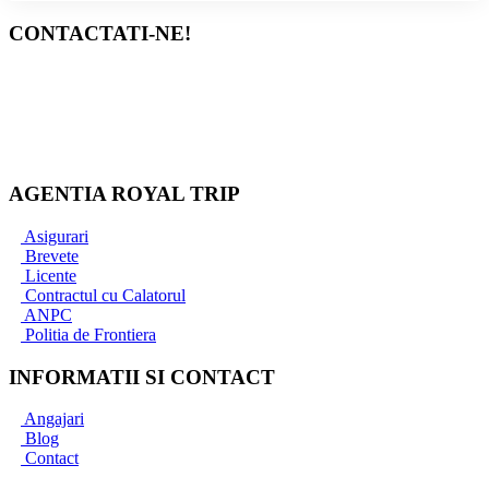
CONTACTATI-NE!
Bucuresti
+40 767 345 090
+40 733 837 771
office@royaltrip.ro
AGENTIA ROYAL TRIP
Asigurari
Brevete
Licente
Contractul cu Calatorul
ANPC
Politia de Frontiera
INFORMATII SI CONTACT
Angajari
Blog
Contact