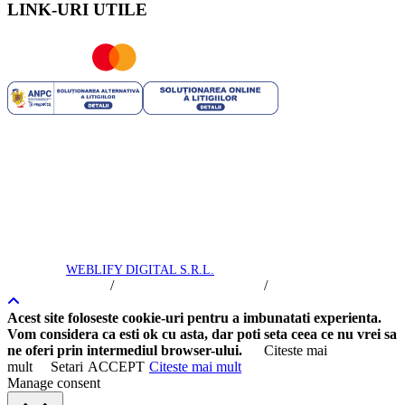
LINK-URI UTILE
ROYAL TRIP SRL | RO 35706751 | J40/2741/2016 | Capital
Social: 25.200 RON | Licenta Turism nr: 2444/09.07.2021 | Polita
Asigurare Seria: I Nr. 56772 valabila pana la 10.03.2025 -
Societatea de Asigurare - reasigurare Omniasig Vienna Insurance
Group S.A. | Brevet Turism nr: 25558/2018 - Suhăianu Adina-
Roxana
Royal Trip © 2016 -
2026
toate drepturile rezervate. Intretinere si
promovare
WEBLIFY DIGITAL S.R.L.
/
/
Termeni si Conditii
Politica de Confidentialitate
Politica Cookie
Acest site foloseste cookie-uri pentru a imbunatati experienta.
Vom considera ca esti ok cu asta, dar poti seta ceea ce nu vrei sa
ne oferi prin intermediul browser-ului.
Citeste mai
mult
Setari
ACCEPT
Citeste mai mult
Manage consent