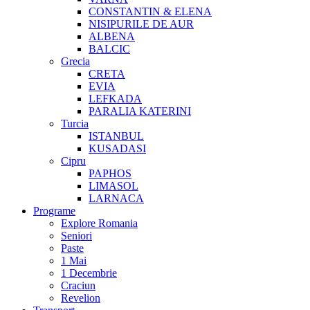
CONSTANTIN & ELENA
NISIPURILE DE AUR
ALBENA
BALCIC
Grecia
CRETA
EVIA
LEFKADA
PARALIA KATERINI
Turcia
ISTANBUL
KUSADASI
Cipru
PAPHOS
LIMASOL
LARNACA
Programe
Explore Romania
Seniori
Paste
1 Mai
1 Decembrie
Craciun
Revelion