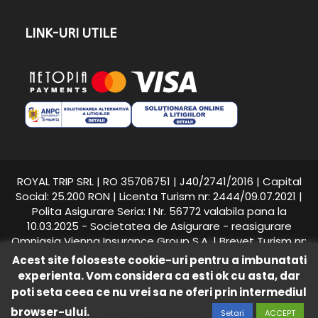
LINK-URI UTILE
ROYAL TRIP SRL | RO 35706751 | J40/2741/2016 | Capital
Social: 25.200 RON | Licenta Turism nr: 2444/09.07.2021 |
Polita Asigurare Seria: I Nr. 56772 valabila pana la
10.03.2025 - Societatea de Asigurare - reasigurare
Omniasig Vienna Insurance Group S.A. | Brevet Turism nr:
25558/2018 - Suhăianu Adina-Roxana
Acest site foloseste cookie-uri pentru a imbunatati
experienta. Vom considera ca esti ok cu asta, dar
Royal Trip © 2016 -
2026
toate drepturile rezervate.
poti seta ceea ce nu vrei sa ne oferi prin intermediul
Intretinere si promovare
WEBLIFY DIGITAL S.R.L.
browser-ului.
Citeste mai mult
Setari
ACCEPT
/
/
Termeni si Conditii
Politica de Confidentialitate