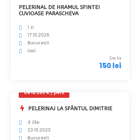
PELERINAL DE HRAMUL SFINTEI
CUVIOASE PARASCHEVA
1 zi
17.10.2026
Bucuresti
Iasi
De la
150 lei
De la 283 € / pers
PELERINAJ LA SFÂNTUL DIMITRIE
4 Zile
23.10.2023
Bucuresti