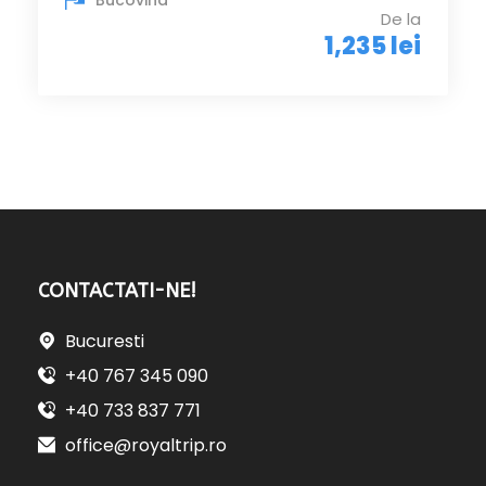
Bucovina
De la
1,235 lei
CONTACTATI-NE!
Bucuresti
+40 767 345 090
+40 733 837 771
office@royaltrip.ro