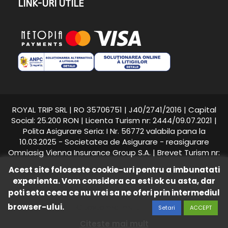
LINK-URI UTILE
ROYAL TRIP SRL | RO 35706751 | J40/2741/2016 | Capital
Social: 25.200 RON | Licenta Turism nr: 2444/09.07.2021 |
Polita Asigurare Seria: I Nr. 56772 valabila pana la
10.03.2025 - Societatea de Asigurare - reasigurare
Omniasig Vienna Insurance Group S.A. | Brevet Turism nr:
25558/2018 - Suhăianu Adina-Roxana
Acest site foloseste cookie-uri pentru a imbunatati
experienta. Vom considera ca esti ok cu asta, dar
Royal Trip © 2016 -
2026
toate drepturile rezervate.
poti seta ceea ce nu vrei sa ne oferi prin intermediul
Intretinere si promovare
WEBLIFY DIGITAL S.R.L.
/
/
Termeni si Conditii
Politica de Confidentialitate
browser-ului.
Citeste mai mult
Setari
ACCEPT
Politica Cookie
Citeste mai mult