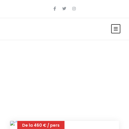
Tag
Kato Xenia
De la 460 € / pers