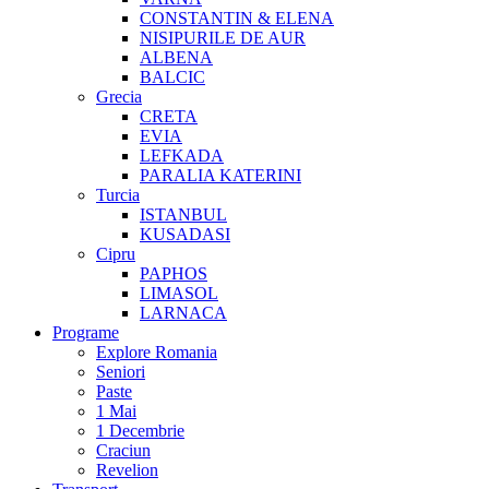
CONSTANTIN & ELENA
NISIPURILE DE AUR
ALBENA
BALCIC
Grecia
CRETA
EVIA
LEFKADA
PARALIA KATERINI
Turcia
ISTANBUL
KUSADASI
Cipru
PAPHOS
LIMASOL
LARNACA
Programe
Explore Romania
Seniori
Paste
1 Mai
1 Decembrie
Craciun
Revelion