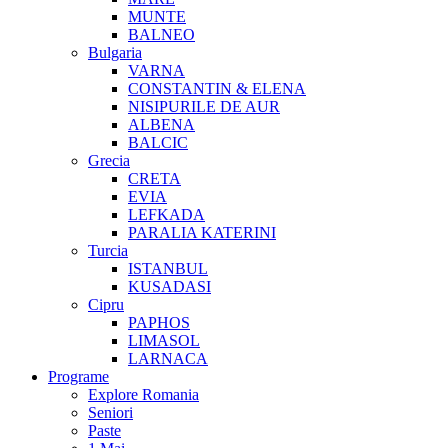
MUNTE
BALNEO
Bulgaria
VARNA
CONSTANTIN & ELENA
NISIPURILE DE AUR
ALBENA
BALCIC
Grecia
CRETA
EVIA
LEFKADA
PARALIA KATERINI
Turcia
ISTANBUL
KUSADASI
Cipru
PAPHOS
LIMASOL
LARNACA
Programe
Explore Romania
Seniori
Paste