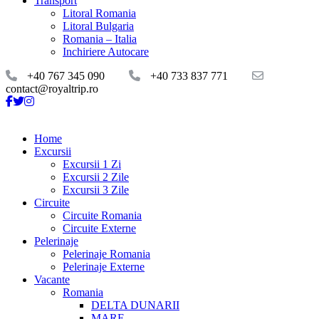
Transport
Litoral Romania
Litoral Bulgaria
Romania – Italia
Inchiriere Autocare
+40 767 345 090
+40 733 837 771
contact@royaltrip.ro
Home
Excursii
Excursii 1 Zi
Excursii 2 Zile
Excursii 3 Zile
Circuite
Circuite Romania
Circuite Externe
Pelerinaje
Pelerinaje Romania
Pelerinaje Externe
Vacante
Romania
DELTA DUNARII
MARE