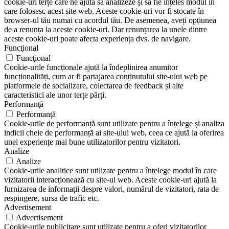
cookie-uri terțe care ne ajută să analizeze și să fie înțeles modul în
care folosesc acest site web. Aceste cookie-uri vor fi stocate în
browser-ul tău numai cu acordul tău. De asemenea, aveți opțiunea
de a renunța la aceste cookie-uri. Dar renunțarea la unele dintre
aceste cookie-uri poate afecta experiența dvs. de navigare.
Funcţional
Funcţional
Cookie-urile funcționale ajută la îndeplinirea anumitor
funcționalități, cum ar fi partajarea conținutului site-ului web pe
platformele de socializare, colectarea de feedback și alte
caracteristici ale unor terțe părți.
Performanţă
Performanţă
Cookie-urile de performanță sunt utilizate pentru a înțelege și analiza
indicii cheie de performanță ai site-ului web, ceea ce ajută la oferirea
unei experiențe mai bune utilizatorilor pentru vizitatori.
Analize
Analize
Cookie-urile analitice sunt utilizate pentru a înțelege modul în care
vizitatorii interacționează cu site-ul web. Aceste cookie-uri ajută la
furnizarea de informații despre valori, numărul de vizitatori, rata de
respingere, sursa de trafic etc.
Advertisement
Advertisement
Cookie-urile publicitare sunt utilizate pentru a oferi vizitatorilor