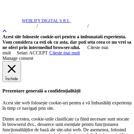
Roxana
Royal Trip © 2016 -
2026
toate drepturile rezervate. Intretinere si
promovare
WEBLIFY DIGITAL S.R.L.
/
/
Termeni si Conditii
Politica de Confidentialitate
Politica Cookie
Acest site foloseste cookie-uri pentru a imbunatati experienta.
Vom considera ca esti ok cu asta, dar poti seta ceea ce nu vrei sa
ne oferi prin intermediul browser-ului.
Citeste mai
mult
Setari
ACCEPT
Citeste mai mult
Manage consent
Închide
Prezentare generală a confidențialității
Acest site web folosește cookie-uri pentru a vă îmbunătăți experiența
în timp ce navigați prin site.
Dintre acestea, cookie-urile clasificate ca fiind necesare sunt stocate
în browserul dvs., deoarece sunt esențiale pentru funcționarea
funcționalităților de bază ale site-ului web. De asemenea, folosind