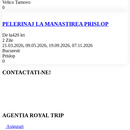
Velico Tarnovo
0
PELERINAJ LA MANASTIREA PRISLOP
De la
420 lei
2 Zile
21.03.2026, 09.05.2026, 19.09.2026, 07.11.2026
Bucuresti
Prislop
0
CONTACTATI-NE!
Bucuresti
+40 767 345 090
+40 733 837 771
office@royaltrip.ro
AGENTIA ROYAL TRIP
Asigurari