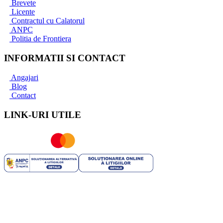
Brevete
Licente
Contractul cu Calatorul
ANPC
Politia de Frontiera
INFORMATII SI CONTACT
Angajari
Blog
Contact
LINK-URI UTILE
ROYAL TRIP SRL | RO 35706751 | J40/2741/2016 | Capital
Social: 25.200 RON | Licenta Turism nr: 2444/09.07.2021 | Polita
Asigurare Seria: I Nr. 56772 valabila pana la 10.03.2025 -
Societatea de Asigurare - reasigurare Omniasig Vienna Insurance
Group S.A. | Brevet Turism nr: 25558/2018 - Suhăianu Adina-